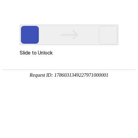
欢迎您来到安徽极客搬家有限公司！
language
招聘信息
员工福利
晋升路径
投职方式
招聘信息
设备经理
人数：
年龄：40岁以内
学历：本科及以上学历
QC工程师