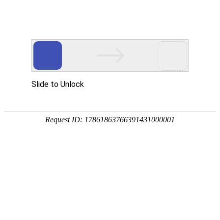
欢迎您来到安徽极客搬家有限公司！
language
原辅料
CDMO业务
科研创新
原料药
辅料
化妆品及保健品原料药
医药中间体
搜索